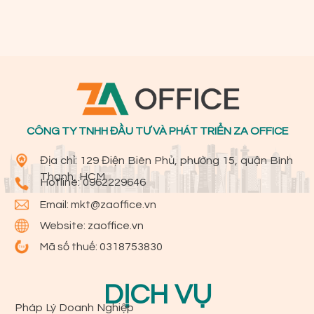
CÔNG TY TNHH ĐẦU TƯ VÀ PHÁT TRIỂN ZA OFFICE
Địa chỉ: 129 Điện Biên Phủ, phường 15, quận Bình
Thạnh, HCM
Hotline:
0962229646
Email:
mkt@zaoffice.vn
Website: zaoffice.vn
Mã số thuế: 0318753830
DỊCH VỤ
Pháp Lý Doanh Nghiệp