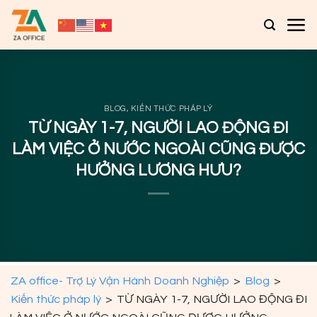
Bỏ
qua
nội
dung
BLOG
,
KIẾN THỨC PHÁP LÝ
TỪ NGÀY 1-7, NGƯỜI LAO ĐỘNG ĐI
LÀM VIỆC Ở NƯỚC NGOÀI CŨNG ĐƯỢC
HƯỞNG LƯƠNG HƯU?
ZA office- Trợ Lý Vận Hành Doanh Nghiệp
>
Blog
>
Kiến thức pháp lý
>
TỪ NGÀY 1-7, NGƯỜI LAO ĐỘNG ĐI