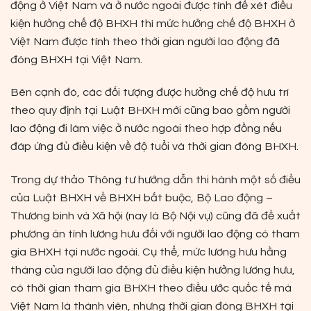
động ở Việt Nam và ở nước ngoài được tính để xét điều
kiện hưởng chế độ BHXH thì mức hưởng chế độ BHXH ở
Việt Nam được tính theo thời gian người lao động đã
đóng BHXH tại Việt Nam.
Bên cạnh đó, các đối tượng được hưởng chế độ hưu trí
theo quy định tại Luật BHXH mới cũng bao gồm người
lao động đi làm việc ở nước ngoài theo hợp đồng nếu
đáp ứng đủ điều kiện về độ tuổi và thời gian đóng BHXH.
Trong dự thảo Thông tư hướng dẫn thi hành một số điều
của Luật BHXH về BHXH bắt buộc, Bộ Lao động –
Thương binh và Xã hội (nay là Bộ Nội vụ) cũng đã đề xuất
phương án tính lương hưu đối với người lao động có tham
gia BHXH tại nước ngoài.
Cụ thể, mức lương hưu hằng
tháng của người lao động đủ điều kiện hưởng lương hưu,
có thời gian tham gia BHXH theo điều ước quốc tế mà
Việt Nam là thành viên, nhưng thời gian đóng BHXH tại