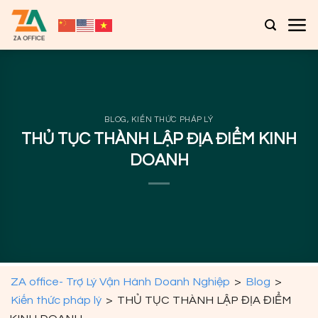
Bỏ
qua
nội
dung
BLOG
,
KIẾN THỨC PHÁP LÝ
THỦ TỤC THÀNH LẬP ĐỊA ĐIỂM KINH
DOANH
ZA office- Trợ Lý Vận Hành Doanh Nghiệp
>
Blog
>
Kiến thức pháp lý
>
THỦ TỤC THÀNH LẬP ĐỊA ĐIỂM