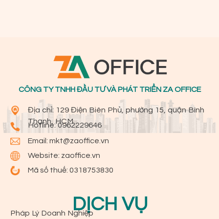
CÔNG TY TNHH ĐẦU TƯ VÀ PHÁT TRIỂN ZA OFFICE
Địa chỉ: 129 Điện Biên Phủ, phường 15, quận Bình
Thạnh, HCM
Hotline:
0962229646
Email:
mkt@zaoffice.vn
Website: zaoffice.vn
Mã số thuế: 0318753830
DỊCH VỤ
Pháp Lý Doanh Nghiệp