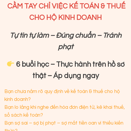
CẦM TAY CHỈ VIỆC KẾ TOÁN & THUẾ
CHO HỘ KINH DOANH
Tự tin tự làm – Đúng chuẩn – Tránh
phạt
6 buổi học – Thực hành trên hồ sơ
thật – Áp dụng ngay
Bạn chưa nắm rõ quy định về kế toán & thuế cho hộ
kinh doanh?
Bạn lo lắng khi nghe đến hóa đơn điện tử, kê khai thuế,
sổ sách kế toán?
Bạn sợ sai – sợ bị phạt – sợ mất tiền oan vì thiếu kiến