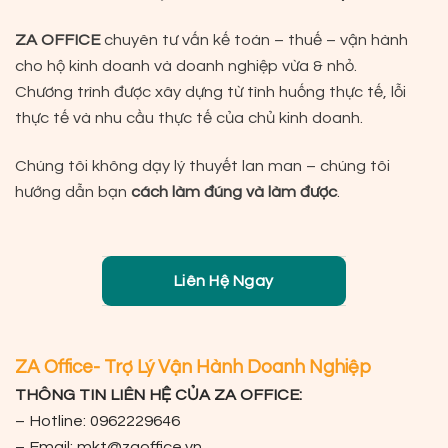
ZA OFFICE
chuyên tư vấn kế toán – thuế – vận hành
cho hộ kinh doanh và doanh nghiệp vừa & nhỏ.
Chương trình được xây dựng từ tình huống thực tế, lỗi
thực tế và nhu cầu thực tế của chủ kinh doanh.
Chúng tôi không dạy lý thuyết lan man – chúng tôi
hướng dẫn bạn
cách làm đúng và làm được
.
Liên Hệ Ngay
ZA Office- Trợ Lý Vận Hành Doanh Nghiệp
THÔNG TIN LIÊN HỆ CỦA ZA OFFICE:
– Hotline: 0962229646
– Email:
mkt@zaoffice.vn