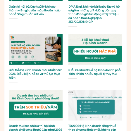
Quản trị nội bộ: Cách xử lý khi các
DPIA là gì, khi nào bắt buộc lập và hồ
thành viên góp vốn mâu thuẫn hoặc
sơ gồm những gì? Hướng dẫn quy
có cổ đông muốn rút vốn
trình đánh giá tác động xử lý dữ liệu
cá nhân theo Nghị định
356/2025/NĐ-CP
Giải thể hộ kinh doanh mới nhất năm
3 lỗi kê khai thuế hộ kinh doanh phổ
2026: Điều kiện, hồ sơ và thủ tục thực
biến khiến nhiều người bị truy thu
hiện
Doanh thu bao nhiêu thì hộ kinh
Từ 2026: Hộ kinh doanh đóng thuế
doanh phải đóng thuế? Cập nhật 2026
theo phương thức mới, không còn