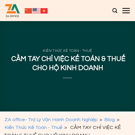
Bỏ
qua
nội
dung
KIẾN THỨC KẾ TOÁN - THUẾ
CẦM TAY CHỈ VIỆC KẾ TOÁN & THUẾ
CHO HỘ KINH DOANH
ZA office- Trợ Lý Vận Hành Doanh Nghiệp
>
Blog
>
Kiến Thức Kế Toán - Thuế
>
CẦM TAY CHỈ VIỆC KẾ