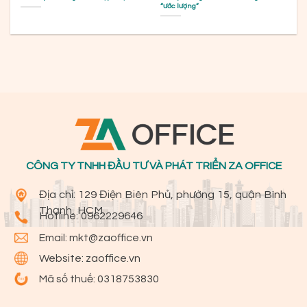
“ước lượng”
CÔNG TY TNHH ĐẦU TƯ VÀ PHÁT TRIỂN ZA OFFICE
Địa chỉ: 129 Điện Biên Phủ, phường 15, quận Bình
Thạnh, HCM
Hotline:
0962229646
Email:
mkt@zaoffice.vn
Website: zaoffice.vn
Mã số thuế: 0318753830