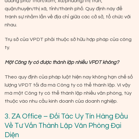
đường phố/ thôn/xóm, xã/phường/thị trấn,
quận/huyện/thị xã, tỉnh/thành phố. Quy định này để
tránh sự nhầm lẫn về địa chỉ giữa các cở sở, tổ chức với
nhau.
Trụ sở của VPDT phải thuộc sở hữu hợp pháp của công
ty.
Một Công ty có được thành lập nhiều VPDT không?
Theo quy định của pháp luật hiện nay không hạn chế số
lượng VPDT tối đa mà Công ty có thể thành lập. Vì vậy
mà một Công ty có thể thành lập nhiều văn phòng, tùy
thuộc vào nhu cầu kinh doanh của doanh nghiệp.
3. ZA Office – Đối Tác Uy Tín Hàng Đầu
Về Tư Vấn Thành Lập Văn Phòng Đại
Diện