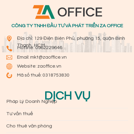
CÔNG TY TNHH ĐẦU TƯ VÀ PHÁT TRIỂN ZA OFFICE
Địa chỉ: 129 Điện Biên Phủ, phường 15, quận Bình
Thạnh, HCM
Hotline:
0962229646
Email:
mkt@zaoffice.vn
Website: zaoffice.vn
Mã số thuế: 0318753830
DỊCH VỤ
Pháp Lý Doanh Nghiệp
Tư vấn thuế
Cho thuê văn phòng