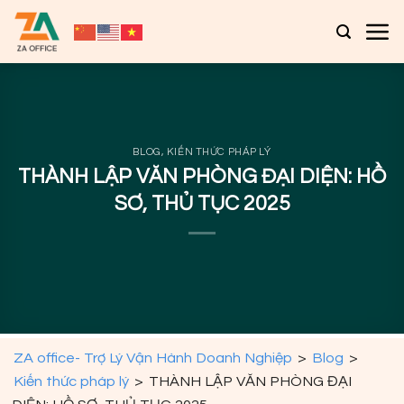
Bỏ
qua
nội
dung
BLOG
,
KIẾN THỨC PHÁP LÝ
THÀNH LẬP VĂN PHÒNG ĐẠI DIỆN: HỒ
SƠ, THỦ TỤC 2025
ZA office- Trợ Lý Vận Hành Doanh Nghiệp
>
Blog
>
Kiến thức pháp lý
>
THÀNH LẬP VĂN PHÒNG ĐẠI