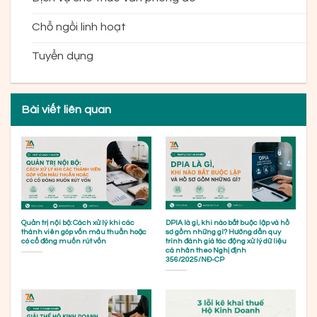
Chỗ ngồi linh hoạt
Tuyển dụng
Bài viết liên quan
Quản trị nội bộ: Cách xử lý khi các
DPIA là gì, khi nào bắt buộc lập và hồ
thành viên góp vốn mâu thuẫn hoặc
sơ gồm những gì? Hướng dẫn quy
có cổ đông muốn rút vốn
trình đánh giá tác động xử lý dữ liệu
cá nhân theo Nghị định
356/2025/NĐ-CP