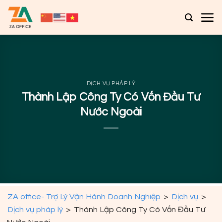
Bỏ
qua
nội
dung
DỊCH VỤ PHÁP LÝ
Thành Lập Công Ty Có Vốn Đầu Tư
Nước Ngoài
ZA office- Trợ Lý Vận Hành Doanh Nghiệp
>
Dịch vụ
>
Dịch vụ pháp lý
>
Thành Lập Công Ty Có Vốn Đầu Tư