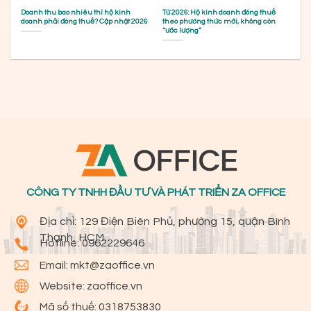
Doanh thu bao nhiêu thì hộ kinh
Từ 2026: Hộ kinh doanh đóng thuế
doanh phải đóng thuế? Cập nhật 2026
theo phương thức mới, không còn
“ước lượng”
CÔNG TY TNHH ĐẦU TƯ VÀ PHÁT TRIỂN ZA OFFICE
Địa chỉ: 129 Điện Biên Phủ, phường 15, quận Bình
Thạnh, HCM
Hotline:
0962229646
Email:
mkt@zaoffice.vn
Website: zaoffice.vn
Mã số thuế: 0318753830