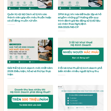
Quản trị nội bộ: Cách xử lý khi các
DPIA là gì, khi nào bắt buộc lập và hồ
thành viên góp vốn mâu thuẫn hoặc
sơ gồm những gì? Hướng dẫn quy
có cổ đông muốn rút vốn
trình đánh giá tác động xử lý dữ liệu
cá nhân theo Nghị định
356/2025/NĐ-CP
Giải thể hộ kinh doanh mới nhất năm
3 lỗi kê khai thuế hộ kinh doanh phổ
2026: Điều kiện, hồ sơ và thủ tục thực
biến khiến nhiều người bị truy thu
hiện