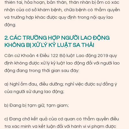
thiên tai, hỏa hoạn, bản thân, thân nhân bị ốm có xác
nhận của cơ sở khám bệnh, chữa bệnh có thẩm quyền
và trường hợp khác được quy định trong nội quy lao
động.
2. CÁC TRƯỜNG HỢP NGƯỜI LAO ĐỘNG
KHÔNG BỊ XỬ LÝ KỶ LUẬT SA THẢI
Căn cứ Khoản 4 Điều 122 Bộ luật Lao động 2019 quy
định không được xử lý kỷ luật lao động đối với người lao
động đang trong thời gian sau đây:
a) Nghỉ ốm đau, điều dưỡng; nghỉ việc được sự đồng ý
của người sử dụng lao động;
b) Đang bị tạm giữ, tạm giam;
c) Đang chờ kết quả của cơ quan có thẩm quyền điều
tra xác minh và kết luận đối với hành vi vi phạm được