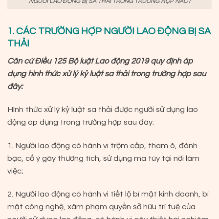
NGƯỜI LAO ĐỘNG BỊ SA THẢI TRONG TRƯỜNG HỢP NÀO?
1. CÁC TRƯỜNG HỢP NGƯỜI LAO ĐỘNG BỊ SA
THẢI
Căn cứ Điều 125 Bộ luật Lao động 2019 quy định áp
dụng hình thức xử lý kỷ luật sa thải trong trường hợp sau
đây:
Hình thức xử lý kỷ luật sa thải được người sử dụng lao
động áp dụng trong trường hợp sau đây:
1. Người lao động có hành vi trộm cắp, tham ô, đánh
bạc, cố ý gây thương tích, sử dụng ma túy tại nơi làm
việc;
2. Người lao động có hành vi tiết lộ bí mật kinh doanh, bí
mật công nghệ, xâm phạm quyền sở hữu trí tuệ của