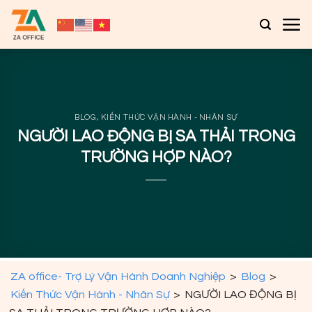
Bỏ
qua
nội
dung
BLOG
,
KIẾN THỨC VẬN HÀNH - NHÂN SỰ
NGƯỜI LAO ĐỘNG BỊ SA THẢI TRONG
TRƯỜNG HỢP NÀO?
ZA office- Trợ Lý Vận Hành Doanh Nghiệp
>
Blog
>
Kiến Thức Vận Hành - Nhân Sự
>
NGƯỜI LAO ĐỘNG BỊ