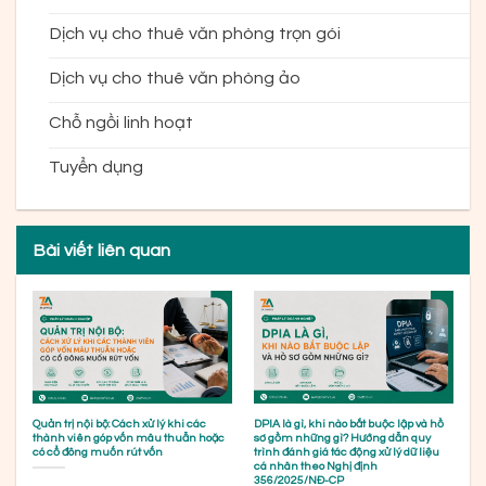
Dịch vụ cho thuê văn phòng trọn gói
Dịch vụ cho thuê văn phòng ảo
Chỗ ngồi linh hoạt
Tuyển dụng
Bài viết liên quan
Quản trị nội bộ: Cách xử lý khi các
DPIA là gì, khi nào bắt buộc lập và hồ
thành viên góp vốn mâu thuẫn hoặc
sơ gồm những gì? Hướng dẫn quy
có cổ đông muốn rút vốn
trình đánh giá tác động xử lý dữ liệu
cá nhân theo Nghị định
356/2025/NĐ-CP