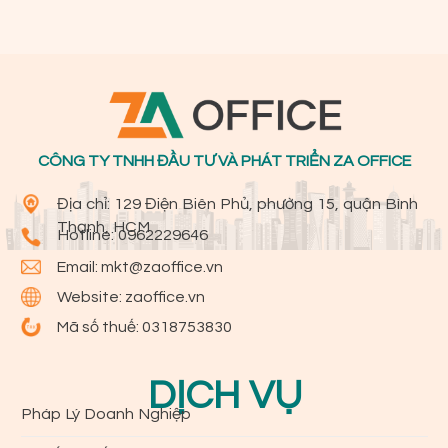
CÔNG TY TNHH ĐẦU TƯ VÀ PHÁT TRIỂN ZA OFFICE
Địa chỉ: 129 Điện Biên Phủ, phường 15, quận Bình
Thạnh, HCM
Hotline:
0962229646
Email:
mkt@zaoffice.vn
Website: zaoffice.vn
Mã số thuế: 0318753830
DỊCH VỤ
Pháp Lý Doanh Nghiệp