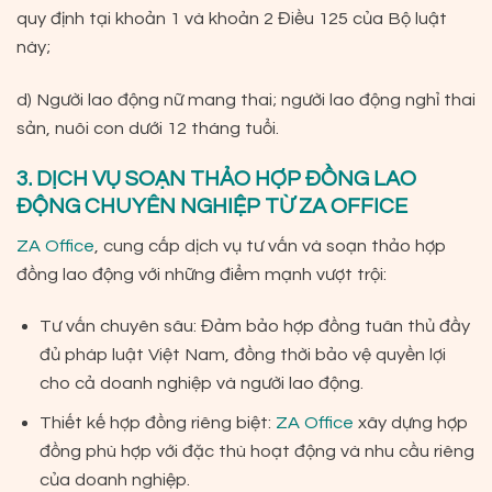
quy định tại
khoản 1 và khoản 2 Điều 125 của Bộ luật
này;
d) Người lao động nữ mang thai; người lao động nghỉ thai
sản, nuôi con dưới 12 tháng tuổi.
3. DỊCH VỤ SOẠN THẢO HỢP ĐỒNG LAO
ĐỘNG CHUYÊN NGHIỆP TỪ ZA OFFICE
ZA Office
, cung cấp dịch vụ tư vấn và soạn thảo hợp
đồng lao động với những điểm mạnh vượt trội:
Tư vấn chuyên sâu: Đảm bảo hợp đồng tuân thủ đầy
đủ pháp luật Việt Nam, đồng thời bảo vệ quyền lợi
cho cả doanh nghiệp và người lao động.
Thiết kế hợp đồng riêng biệt:
ZA Office
xây dựng hợp
đồng phù hợp với đặc thù hoạt động và nhu cầu riêng
của doanh nghiệp.