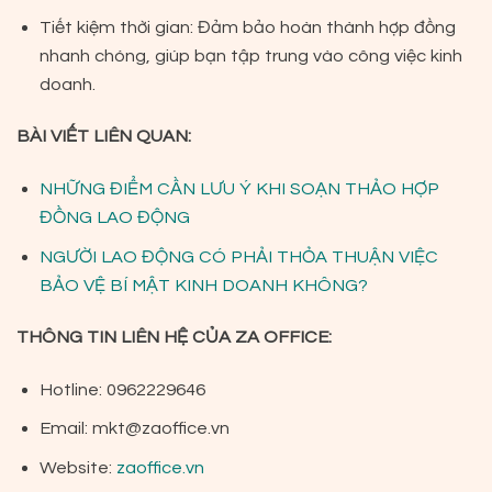
Tiết kiệm thời gian: Đảm bảo hoàn thành hợp đồng
nhanh chóng, giúp bạn tập trung vào công việc kinh
doanh.
BÀI VIẾT LIÊN QUAN:
NHỮNG ĐIỂM CẦN LƯU Ý KHI SOẠN THẢO HỢP
ĐỒNG LAO ĐỘNG
NGƯỜI LAO ĐỘNG CÓ PHẢI THỎA THUẬN VIỆC
BẢO VỆ BÍ MẬT KINH DOANH KHÔNG?
THÔNG TIN LIÊN HỆ CỦA ZA OFFICE:
Hotline: 0962229646
Email:
mkt@zaoffice.vn
Website:
zaoffice.vn