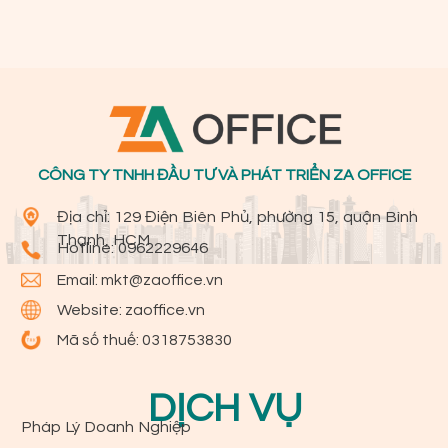
CÔNG TY TNHH ĐẦU TƯ VÀ PHÁT TRIỂN ZA OFFICE
Địa chỉ: 129 Điện Biên Phủ, phường 15, quận Bình
Thạnh, HCM
Hotline:
0962229646
Email:
mkt@zaoffice.vn
Website: zaoffice.vn
Mã số thuế: 0318753830
DỊCH VỤ
Pháp Lý Doanh Nghiệp