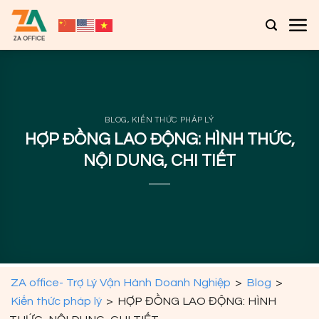
Bỏ
qua
nội
dung
BLOG
,
KIẾN THỨC PHÁP LÝ
HỢP ĐỒNG LAO ĐỘNG: HÌNH THỨC,
NỘI DUNG, CHI TIẾT
ZA office- Trợ Lý Vận Hành Doanh Nghiệp
>
Blog
>
Kiến thức pháp lý
>
HỢP ĐỒNG LAO ĐỘNG: HÌNH