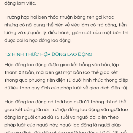
động làm việc.
Trường hợp hai bên thỏa thuận bằng tên gọi khác
nhưng có nội dung thể hiện về việc làm có trả công, tiền
lương và sự quản lý, điều hành, giám sát của một bên thì
được coi là hợp đồng lao động.
1.2 HÌNH THỨC HỢP ĐỒNG LAO ĐỘNG
Hợp đồng lao động được giao kết bằng văn bản, lập
thành 02 bản, mỗi bên giữ một
bản (có thể giao kết
thông qua phương tiện điện tử dưới hình thức thông điệp
dữ liệu
theo quy định của pháp luật về giao dịch điện tử).
Hợp đồng lao động có thời hạn dưới 01 tháng thì có thể
giao kết bằng lời nói, trừ hợp
đồng lao động với người lao
động là người chưa đủ 15 tuổi và người đại diện theo
pháp
luật của người này, người lao động là người giúp
việc gia đình, đại diện nhóm người lao
động từ đủ 18 tuổi