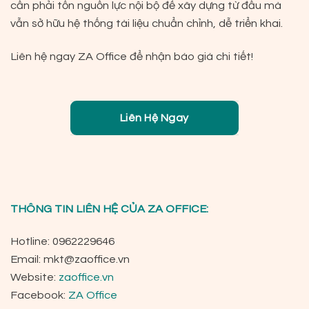
cần phải tốn nguồn lực nội bộ để xây dựng từ đầu mà
vẫn sở hữu hệ thống tài liệu chuẩn chỉnh, dễ triển khai.
Liên hệ ngay ZA Office để nhận báo giá chi tiết!
Liên Hệ Ngay
THÔNG TIN LIÊN HỆ CỦA ZA OFFICE:
Hotline: 0962229646
Email:
mkt@zaoffice.vn
Website:
zaoffice.vn
Facebook:
ZA Office