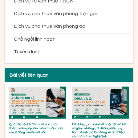
Dịch vụ tư vấn thuế TNCN
Dịch vụ cho thuê văn phòng trọn gói
Dịch vụ cho thuê văn phòng ảo
Chỗ ngồi linh hoạt
Tuyển dụng
Bài viết liên quan
Quản trị nội bộ: Cách xử lý khi các
DPIA là gì, khi nào bắt buộc lập và hồ
thành viên góp vốn mâu thuẫn hoặc
sơ gồm những gì? Hướng dẫn quy
có cổ đông muốn rút vốn
trình đánh giá tác động xử lý dữ liệu
cá nhân theo Nghị định