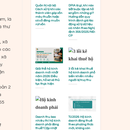
Quản trị nội bộ:
DPIA là gì, khi nào
Cách xử lý khi các
bắt buộc lập và hồ
thành viên góp vốn
sơ gồm những gì?
mâu thuẫn hoặc
Hướng dẫn quy
am, là
có cổ đông muốn
trình đánh giá tác
rút vốn
động xử lý dữ liệu
à thư
cá nhân theo Nghị
định 356/2025/NĐ-
CP
, xã
o các
 xã
y.
Giải thể hộ kinh
3 lỗi kê khai thuế
ện
doanh mới nhất
hộ kinh doanh phổ
năm 2026: Điều
biến khiến nhiều
kiện, hồ sơ và thủ
người bị truy thu
tục thực hiện
oản 2
à
55
Doanh thu bao
Từ 2026: Hộ kinh
nhiêu thì hộ kinh
doanh đóng thuế
t
doanh phải đóng
theo phương thức
thuế? Cập nhật
mới, không còn