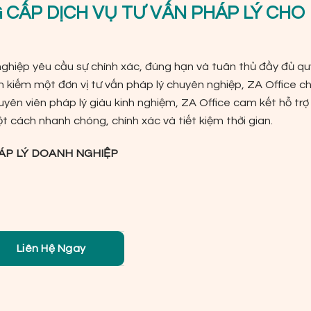
G CẤP DỊCH VỤ TƯ VẤN PHÁP LÝ CHO
nghiệp yêu cầu sự chính xác, đúng hạn và tuân thủ đầy đủ qu
 kiếm một đơn vị tư vấn pháp lý chuyên nghiệp,
ZA Office
ch
huyên viên pháp lý giàu kinh nghiệm,
ZA Office
cam kết hỗ trợ
t cách nhanh chóng, chính xác và tiết kiệm thời gian.
ÁP LÝ DOANH NGHIỆP
Liên Hệ Ngay