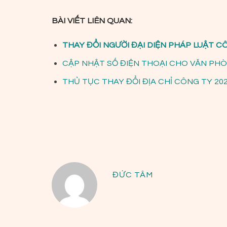
BÀI VIẾT LIÊN QUAN:
THAY ĐỔI NGƯỜI ĐẠI DIỆN PHÁP LUẬT 
CẬP NHẬT SỐ ĐIỆN THOẠI CHO VĂN PHÒ
THỦ TỤC THAY ĐỔI ĐỊA CHỈ CÔNG TY 20
ĐỨC TÂM