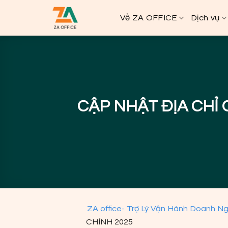
Bỏ
Về ZA OFFICE
Dịch vụ
qua
nội
dung
CẬP NHẬT ĐỊA CHỈ 
ZA office- Trợ Lý Vận Hành Doanh N
CHÍNH 2025