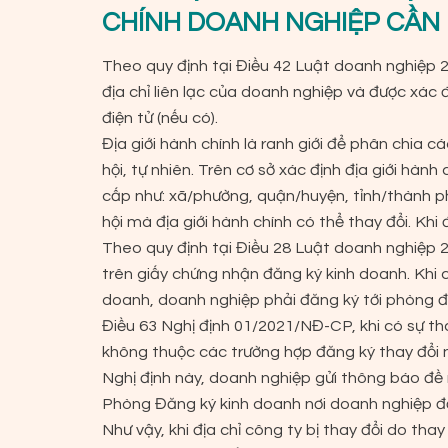
CHÍNH DOANH NGHIỆP CẦN 
Theo quy định tại Điều 42 Luật doanh nghiệp 2
địa chỉ liên lạc của doanh nghiệp và được xác đị
điện tử (nếu có).
Địa giới hành chính là ranh giới để phân chia c
hội, tự nhiên. Trên cơ sở xác định địa giới hàn
cấp như: xã/phường, quận/huyện, tỉnh/thành ph
hội mà địa giới hành chính có thể thay đổi. Khi 
Theo quy định tại Điều 28 Luật doanh nghiệp 2
trên giấy chứng nhận đăng ký kinh doanh. Khi c
doanh, doanh nghiệp phải đăng ký tới phòng đ
Điều 63 Nghị định 01/2021/NĐ-CP, khi có sự t
không thuộc các trường hợp đăng ký thay đổi 
Nghị định này, doanh nghiệp gửi thông báo đề
Phòng Đăng ký kinh doanh nơi doanh nghiệp đặt
Như vậy, khi địa chỉ công ty bị thay đổi do tha