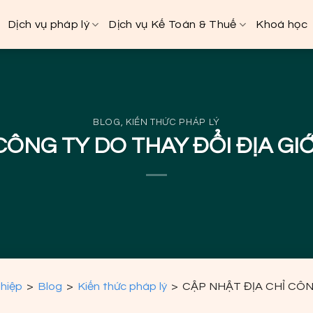
Dịch vụ pháp lý
Dịch vụ Kế Toán & Thuế
Khoá học
BLOG
,
KIẾN THỨC PHÁP LÝ
CÔNG TY DO THAY ĐỔI ĐỊA GI
ghiệp
>
Blog
>
Kiến thức pháp lý
>
CẬP NHẬT ĐỊA CHỈ CÔN