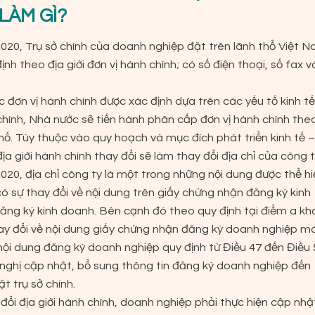
LÀM GÌ?
020, Trụ sở chính của doanh nghiệp đặt trên lãnh thổ Việt N
nh theo địa giới đơn vị hành chính; có số điện thoại, số fax v
ác đơn vị hành chính được xác định dựa trên các yếu tố kinh tế
h chính, Nhà nước sẽ tiến hành phân cấp đơn vị hành chính the
ố. Tùy thuộc vào quy hoạch và mục đích phát triển kinh tế –
địa giới hành chính thay đổi sẽ làm thay đổi địa chỉ của công t
020, địa chỉ công ty là một trong những nội dung được thể hi
ó sự thay đổi về nội dung trên giấy chứng nhận đăng ký kinh
ăng ký kinh doanh. Bên cạnh đó theo quy định tại điểm a kh
hay đổi về nội dung giấy chứng nhận đăng ký doanh nghiệp m
nội dung đăng ký doanh nghiệp quy định từ Điều 47 đến Điều 
 nghị cập nhật, bổ sung thông tin đăng ký doanh nghiệp đến
 trụ sở chính.
y đổi địa giới hành chính, doanh nghiệp phải thực hiện cập nhậ