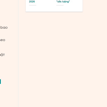
2026
“ước lượng”
, bao
heo
uật
I