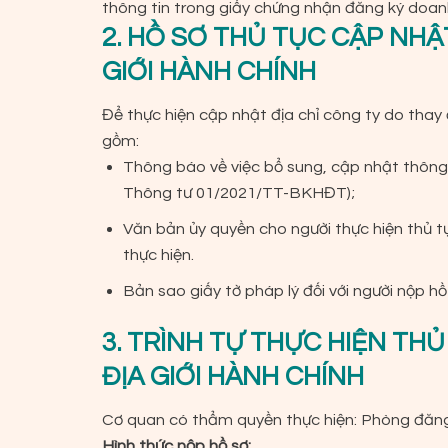
thông tin trong giấy chứng nhận đăng ký doan
2. HỒ SƠ THỦ TỤC CẬP NHẬT
GIỚI HÀNH CHÍNH
Để thực hiện cập nhật địa chỉ công ty do thay 
gồm:
Thông báo về việc bổ sung, cập nhật thông
Thông tư 01/2021/TT-BKHĐT);
Văn bản ủy quyền cho người thực hiện thủ t
thực hiện.
Bản sao giấy tờ pháp lý đối với người nộp hồ
3. TRÌNH TỰ THỰC HIỆN THỦ
ĐỊA GIỚI HÀNH CHÍNH
Cơ quan có thẩm quyền thực hiện: Phòng đăng 
Hình thức nộp hồ sơ: