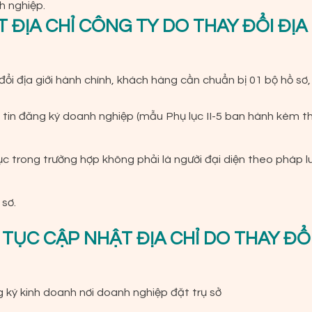
h nghiệp.
 ĐỊA CHỈ CÔNG TY DO THAY ĐỔI ĐỊA
đổi địa giới hành chính, khách hàng cần chuẩn bị 01 bộ hồ sơ
 tin đăng ký doanh nghiệp (mẫu Phụ lục II-5 ban hành kèm t
ục trong trường hợp không phải là người đại diện theo pháp l
 sơ.
 TỤC CẬP NHẬT ĐỊA CHỈ DO THAY ĐỔ
ký kinh doanh nơi doanh nghiệp đặt trụ sở