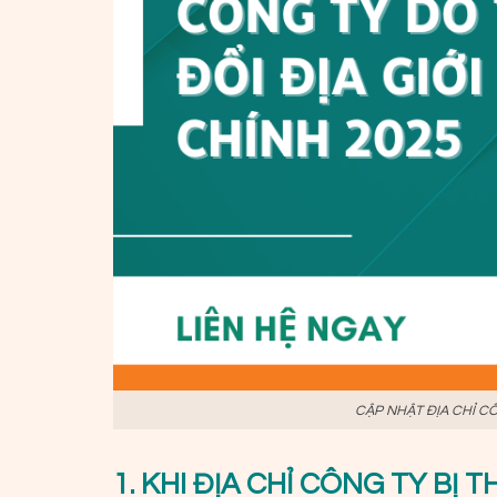
CẬP NHẬT ĐỊA CHỈ CÔ
1. KHI ĐỊA CHỈ CÔNG TY BỊ 